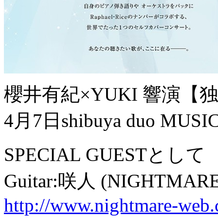
櫻井有紀×YUKI 響演【
4月7日shibuya duo MU
SPECIAL GUESTとして
Guitar:咲人 (NIGHTMAR
http://www.nightmare-web.