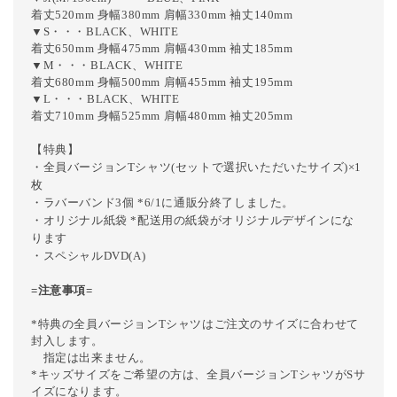
着丈520mm 身幅380mm 肩幅330mm 袖丈140mm
▼S・・・BLACK、WHITE
着丈650mm 身幅475mm 肩幅430mm 袖丈185mm
▼M・・・
BLACK、WHITE
着丈680mm 身幅500mm 肩幅455mm 袖丈195mm
▼L・・・
BLACK、WHITE
着丈710mm 身幅525mm 肩幅480mm 袖丈205mm
【特典】
・全員バージョンTシャツ(セットで選択いただいたサイズ)×1
枚
・ラバーバンド3個 *6/1に通販分終了しました。
・オリジナル紙袋 *配送用の紙袋がオリジナルデザインにな
ります
・スペシャルDVD(A
)
=注意事項=
*特典の全員バージョンTシャツはご注文のサイズに合わせて
封入します。
指定は出来ません。
*キッズサイズをご希望の方は、全員バージョンTシャツがSサ
イズになります。