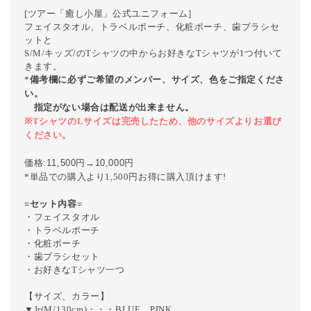
[ツアー「癒し小屋」公式ユニフォーム]
フェイスタオル、トラベルポーチ、化粧ポーチ、歯ブラシセ
ットと
S/M/キッズ/のTシャツの中からお好きなTシャツが1つ付いて
きます。
*
備考欄に必ずご希望のメンバー、サイズ、色をご指定くださ
い。
指定がない場合は配送が出来ません。
※TシャツのLサイズは完売したため、他のサイズよりお選び
ください。
価格:11,500円→10,000円
*単品での購入より1,500円お得に購入頂けます!
=セット内容=
・フェイスタオル
・トラベルポーチ
・化粧ポーチ
・歯ブラシセット
・お好きなTシャツ一つ
【サイズ、カラー】
▼Jr(M/130cm)・・・BLUE、PINK